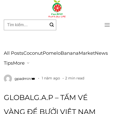
Skip
to
content
Tìm
kiếm:
All Posts
Coconut
Pomelo
Banana
Market
News
Tips
More
1 năm ago
2 min read
gpadmin
GLOBALG.A.P – TẤM VÉ
VÀNG ĐỂ BƯỞI VIỆT NAM