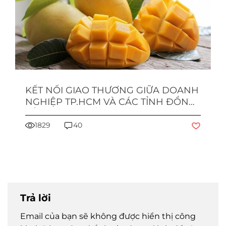
KẾT NỐI GIAO THƯƠNG GIỮA DOANH
NGHIỆP TP.HCM VÀ CÁC TỈNH ĐỒNG
BẰNG SÔNG CỬU LONG
1829
40
Trả lời
Email của bạn sẽ không được hiển thị công