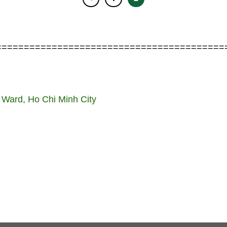
=========================================
 Ward, Ho Chi Minh City