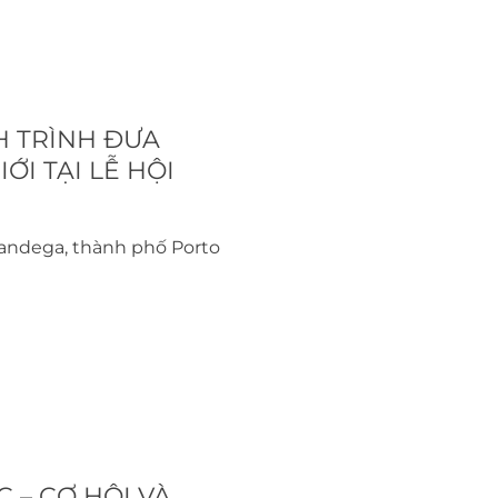
 TRÌNH ĐƯA
ỚI TẠI LỄ HỘI
lfandega, thành phố Porto
 – CƠ HỘI VÀ