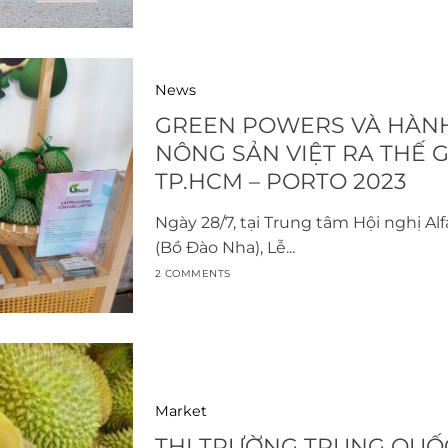
News
GREEN POWERS VÀ HÀNH
NÔNG SẢN VIỆT RA THẾ GI
TP.HCM – PORTO 2023
Ngày 28/7, tại Trung tâm Hội nghị A
(Bồ Đào Nha), Lễ...
2 COMMENTS
Market
THỊ TRƯỜNG TRUNG QUỐC