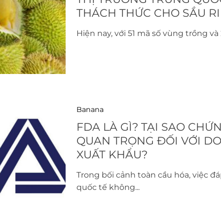
THÁCH THỨC CHO SẦU RI
Hiện nay, với 51 mã số vùng trồng và 
Banana
FDA LÀ GÌ? TẠI SAO CHỨ
QUAN TRỌNG ĐỐI VỚI D
XUẤT KHẨU?
Trong bối cảnh toàn cầu hóa, việc đ
quốc tế không...