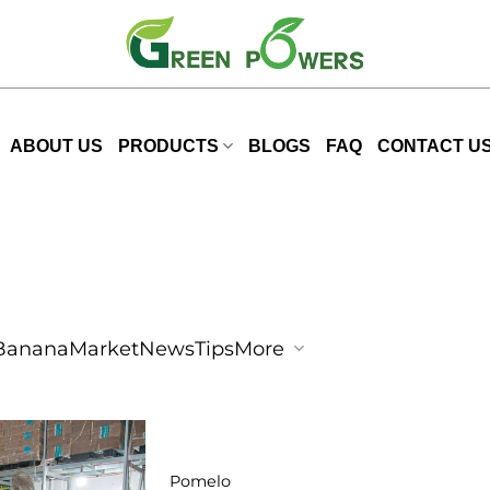
ABOUT US
PRODUCTS
BLOGS
FAQ
CONTACT U
Banana
Market
News
Tips
More
Pomelo